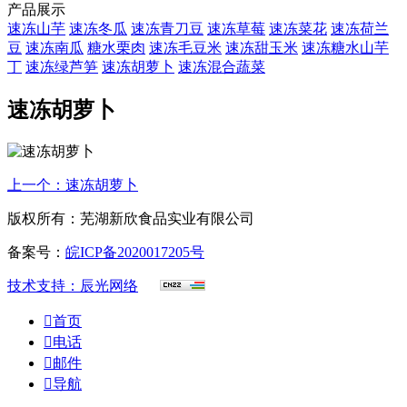
产品展示
速冻山芋
速冻冬瓜
速冻青刀豆
速冻草莓
速冻菜花
速冻荷兰
豆
速冻南瓜
糖水栗肉
速冻毛豆米
速冻甜玉米
速冻糖水山芋
丁
速冻绿芦笋
速冻胡萝卜
速冻混合蔬菜
速冻胡萝卜
上一个：速冻胡萝卜
版权所有：芜湖新欣食品实业有限公司
备案号：
皖ICP备2020017205号
技术支持：辰光网络

首页

电话

邮件

导航